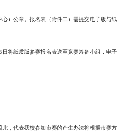
中心）公章。报名表（附件二）需提交电子版与纸
5
日将纸质版参赛报名表送至竞赛筹备小组，电子
因此，代表我校参加市赛的产生办法将根据市赛方