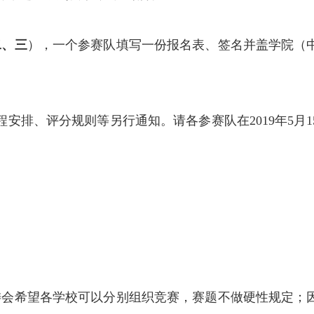
二、三
），一个参赛队填写一份报名表、签名并盖学院（
程安排、评分规则等另行通知。请各参赛队在
2019
年
5
月
1
委会希望各学校可以分别组织竞赛，赛题不做硬性规定；