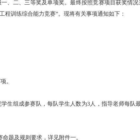
级一、二、三等奖及单项奖。最终按照竞赛项目获奖情况
工程训练综合能力竞赛”。现将有关事项通知如下：
赛项。
院学生组成参赛队，每队学生人数为
3
人，指导老师每队
赛命题及规则要求，详见附件一。